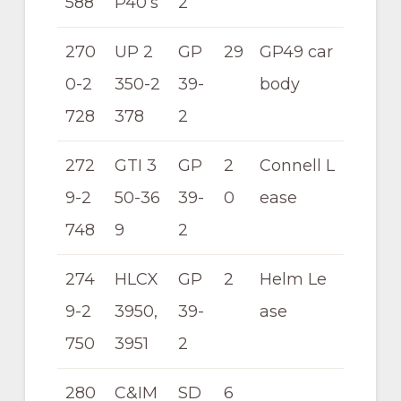
588
P40’s
2
270
UP 2
GP
29
GP49 car
0-2
350-2
39-
body
728
378
2
272
GTI 3
GP
2
Connell L
9-2
50-36
39-
0
ease
748
9
2
274
HLCX
GP
2
Helm Le
9-2
3950,
39-
ase
750
3951
2
280
C&IM
SD
6