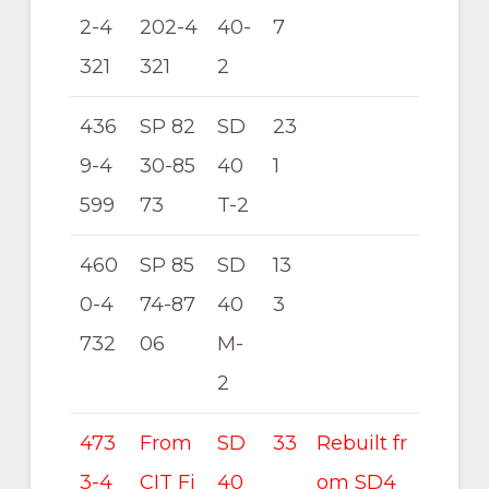
2-4
202-4
40-
7
321
321
2
436
SP 82
SD
23
9-4
30-85
40
1
599
73
T-2
460
SP 85
SD
13
0-4
74-87
40
3
732
06
M-
2
473
From
SD
33
Rebuilt fr
3-4
CIT Fi
40
om SD4