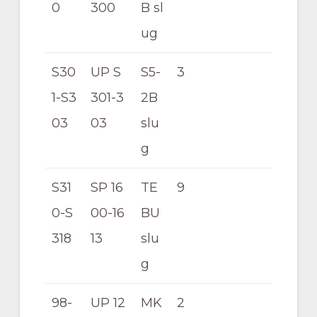
0
300
B sl
ug
S30
UP S
S5-
3
1-S3
301-3
2B
03
03
slu
g
S31
SP 16
TE
9
0-S
00-16
BU
318
13
slu
g
98-
UP 12
MK
2