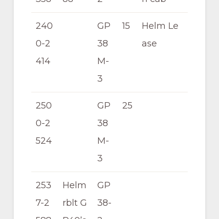
240
GP
15
Helm Le
0-2
38
ase
414
M-
3
250
GP
25
0-2
38
524
M-
3
253
Helm
GP
7-2
rblt G
38-