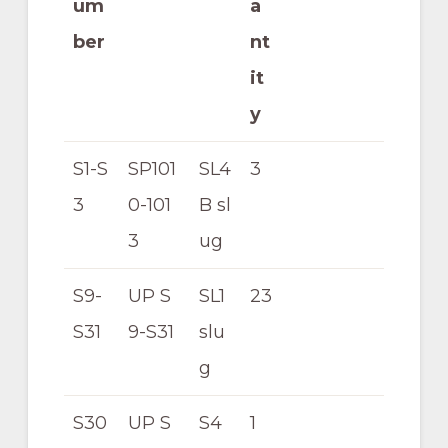
um
a
Pacific
ber
nt
Railroad
it
y
S1-S
SP101
SL4
3
3
0-101
B sl
3
ug
S9-
UP S
SL1
23
S31
9-S31
slu
g
S30
UP S
S4
1