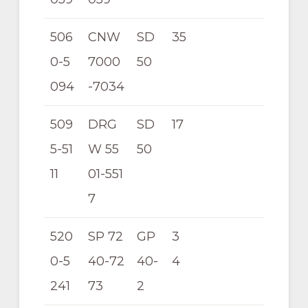
506
CNW
SD
35
0-5
7000
50
094
-7034
509
DRG
SD
17
5-51
W 55
50
11
01-551
7
520
SP 72
GP
3
0-5
40-72
40-
4
241
73
2