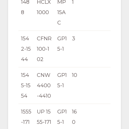
148
HCLX
MP
1
8
1000
15A
C
154
CFNR
GP1
3
2-15
100-1
5-1
44
02
154
CNW
GP1
10
5-15
4400
5-1
54
-4410
1555
UP 15
GP1
16
-171
55-171
5-1
0