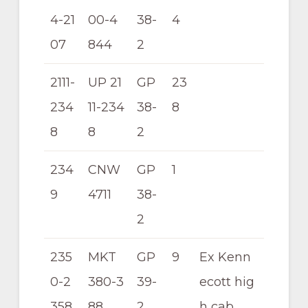
4-21
00-4
38-
4
07
844
2
2111-
UP 21
GP
23
234
11-234
38-
8
8
8
2
234
CNW
GP
1
9
4711
38-
2
235
MKT
GP
9
Ex Kenn
0-2
380-3
39-
ecott hig
358
88
2
h cab