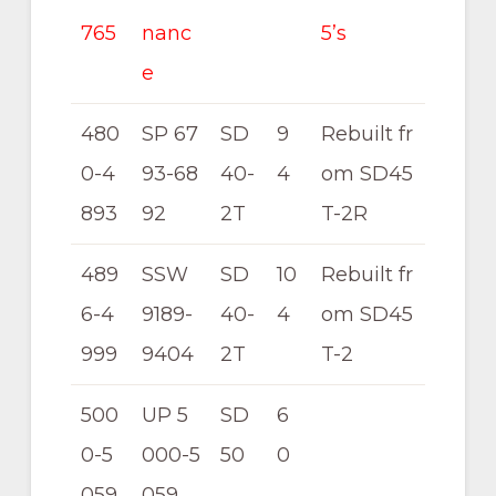
765
nanc
5’s
e
480
SP 67
SD
9
Rebuilt fr
0-4
93-68
40-
4
om SD45
893
92
2T
T-2R
489
SSW
SD
10
Rebuilt fr
6-4
9189-
40-
4
om SD45
999
9404
2T
T-2
500
UP 5
SD
6
0-5
000-5
50
0
059
059