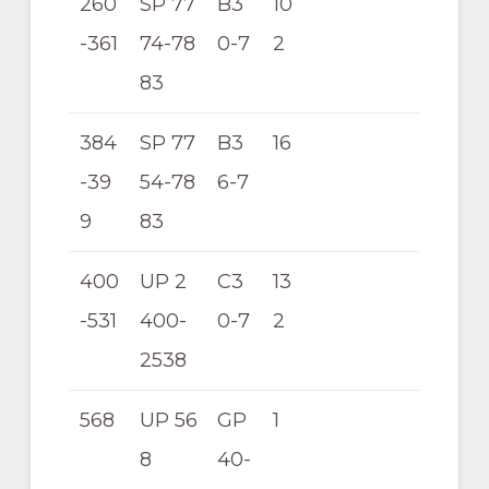
260
SP 77
B3
10
-361
74-78
0-7
2
83
384
SP 77
B3
16
-39
54-78
6-7
9
83
400
UP 2
C3
13
-531
400-
0-7
2
2538
568
UP 56
GP
1
8
40-