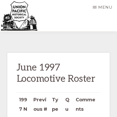
Skip
Skip
MENU
to
to
main
primary
content
sidebar
UNION
Dedicated
PACIFIC
HISTORICAL
to
SOCIETY
the
preservation
June 1997
of
Locomotive Roster
the
history
of
199
Previ
Ty
Q
Comme
the
7 N
ous #
pe
u
nts
Union