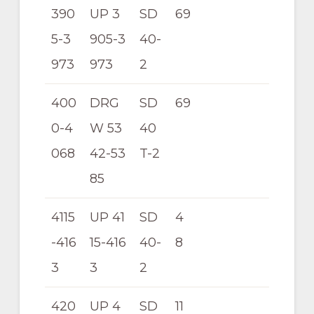
390
UP 3
SD
69
5-3
905-3
40-
973
973
2
400
DRG
SD
69
0-4
W 53
40
068
42-53
T-2
85
4115
UP 41
SD
4
-416
15-416
40-
8
3
3
2
420
UP 4
SD
11