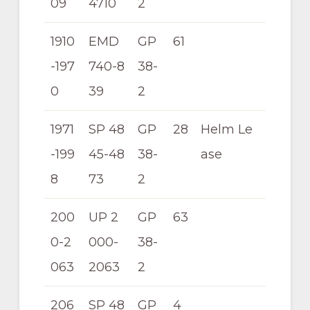
09
4710
2
1910
EMD
GP
61
-197
740-8
38-
0
39
2
1971
SP 48
GP
28
Helm Le
-199
45-48
38-
ase
8
73
2
200
UP 2
GP
63
0-2
000-
38-
063
2063
2
206
SP 48
GP
4