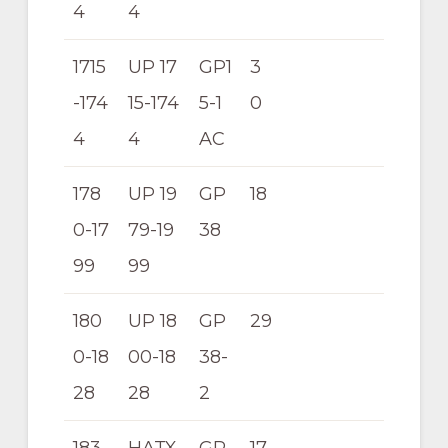
4
4
1715
UP 17
GP1
3
-174
15-174
5-1
0
4
4
AC
178
UP 19
GP
18
0-17
79-19
38
99
99
180
UP 18
GP
29
0-18
00-18
38-
28
28
2
183
HATX
GP
17